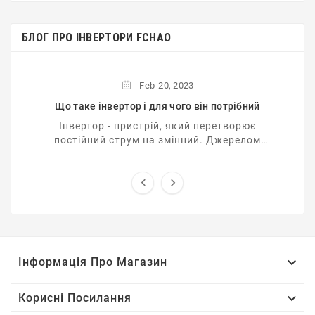
БЛОГ ПРО ІНВЕРТОРИ FCHAO
Feb
20,
2023
Що таке інвертор і для чого він потрібний
Інвертор - пристрій, який перетворює
постійний струм на змінний. Джерелом
постійного струму є, як правило, акумуляторні
батареї різних типів та ...



Інформація Про Магазин

Корисні Посилання